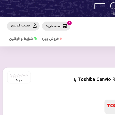
0
حساب کاربری
سبد خرید
فروش ویژه
شرایط و قوانین
هارد اکسترنال 1 ترابایت توشیبا مدل Toshiba Canvio Ready با
0 از 5
0
out
of
5