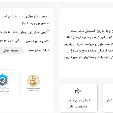
آدرس دفتر مرکزی:
حضوری وجود ندارد)
زی یزد فعالیت حرفه‌ای خود در حوزه موبایل را از سال 1386 شروع و به تدریج گسترش داده است.
تهران،بلوار فتح, انتهای فتح 13، پلاک 126 (امکان تحویل حضوری وجو
آدرس انبار:
به کار کرد. هم اکنون این گروه در حوزه فروش انواع
36297791 (035)
تلفن های تماس:
 شما عزیزان میباشد. خرید از یزدپرو
صفحه اصلی
تخاب از میان طیف وسیع و متنوع از
لینک های مفید:
لای درخواستی مشتریان در سریع‌ترین
 آسان
ارسال سریع و امن
مشخصات کالا