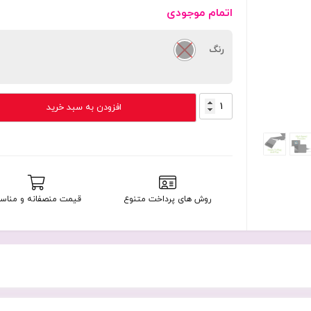
اتمام موجودی
رنگ
هارد
افزودن به سبد خرید
اکسترنال
1
ترابایت
توشیبا
مدل
Toshiba
روش های پرداخت متنوع
قیمت منصفانه و مناس
Canvio
Ready
با
گارانتی
22
ماهه