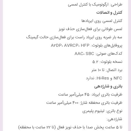
طراحی: ارگونومیک با کنترل لمسی
کنترل و اتصالات
کنترل لمسی روی ایربادها
لمس طولانی برای فعال‌سازی حذف نویز
سه بار ضربه روی ایرباد راست برای فعال‌سازی حالت گیمینگ
پروفایل‌های بلوتوث: A2DP، AVRCP، HFP
کدک‌های صوتی: AAC، SBC
نسخه بلوتوث: 5.2
برد اتصال: تا 10 متر
NFC و Hi-Res: ندارد
باتری و شارژدهی
ظرفیت باتری ایرباد: 45 میلی‌آمپر ساعت
ظرفیت باتری محفظه شارژ: 400 میلی‌آمپر ساعت
نوع باتری: لیتیوم پلیمری
شارژدهی:
تا 5 ساعت پخش صدا با حذف نویز فعال (تا 22 ساعت با محفظه)