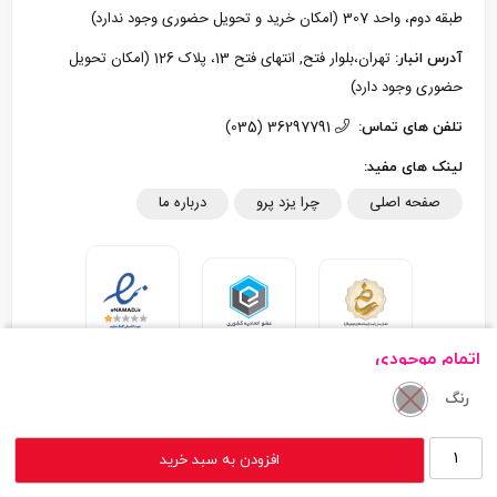
طبقه دوم، واحد 307 (امکان خرید و تحویل حضوری وجود ندارد)
تهران،بلوار فتح, انتهای فتح 13، پلاک 126 (امکان تحویل
آدرس انبار:
حضوری وجود دارد)
36297791 (035)
تلفن های تماس:
لینک های مفید:
صفحه اصلی
چرا یزد پرو
درباره ما
اتمام موجودی
رنگ
تمام حقوق مادی و معنوی این سایت متعلق به یزد پرو می‌باشد.
هدفون
افزودن به سبد خرید
طراحی سایت - گروه نرم افزاری چابک
بی