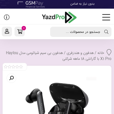
رفتن
به
نوشته‌ها
0
جستجو در محصولات ...
خانه
/
هدفون و هندزفری
/ هدفون بی سیم شیائومی مدل Haylou
X1 Pro با گارانتی 18 ماهه شرکتی
0
out
of
5