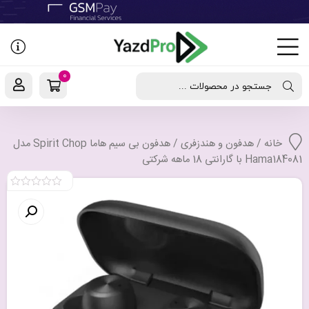
رفتن
به
نوشته‌ها
0
جستجو در محصولات ...
خانه
/
هدفون و هندزفری
/ هدفون بی سیم هاما Spirit Chop مدل
Hama184081 با گارانتی 18 ماهه شرکتی
0
out
of
5