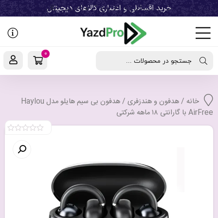
رفتن
به
نوشته‌ها
0
جستجو در محصولات ...
خانه
/
هدفون و هندزفری
/ هدفون بی سیم هایلو مدل Haylou
AirFree با گارانتی ۱۸ ماهه شرکتی
0
out
of
5