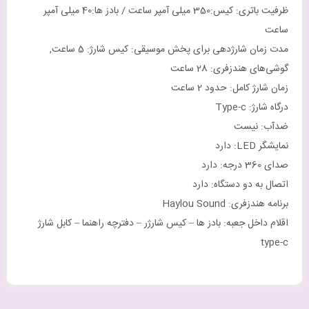
ظرفیت باتری: کیس:350 میلی آمپر ساعت / بادز ها:40 میلی آمپر
ساعت
مدت زمان شارژدهی برای پخش موسیقی: کیس شارژ: 5 ساعت,
گوشی‌های هندزفری: 28 ساعت
زمان شارژ کامل: حدود 2 ساعت
درگاه شارژ: Type-c
ضدآب: نیست
نمایشگر LED: دارد
صدای 360 درجه: دارد
اتصال به دو دستگاه: دارد
برنامه هندزفری: Haylou Sound
اقلام داخل جعبه: بادز ها – کیس شارژر – دفترچه راهنما – کابل شارژ
type-c