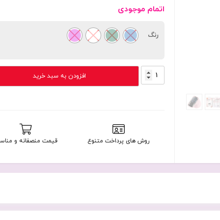
اتمام موجودی
رنگ
هدفون
افزودن به سبد خرید
بی
سیم
یوسمز
مدل
Usams
TD22
روش های پرداخت متنوع
قیمت منصفانه و مناس
با
گارانتی
18
ماهه
شرکتی
عدد