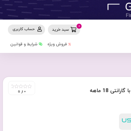
0
حساب کاربری
سبد خرید
فروش ویژه
شرایط و قوانین
هدفون بی سیم یوسمز مدل Usams TD22 با گارانتی 18 ماهه
0 از 5
0
out
of
5