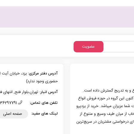
عضویت
آدرس دفتر مرکزی:
حضوری وجود ندارد)
زی یزد فعالیت حرفه‌ای خود در حوزه موبایل را از سال 1386 شروع و به تدریج گسترش داده است.
تهران،بلوار فتح, انتهای فتح 13، پلاک 126 (امکان تحویل حضوری وجو
آدرس انبار:
به کار کرد. هم اکنون این گروه در حوزه فروش انواع
36297791 (035)
تلفن های تماس:
 شما عزیزان میباشد. خرید از یزدپرو
صفحه اصلی
تخاب از میان طیف وسیع و متنوع از
لینک های مفید:
لای درخواستی مشتریان در سریع‌ترین