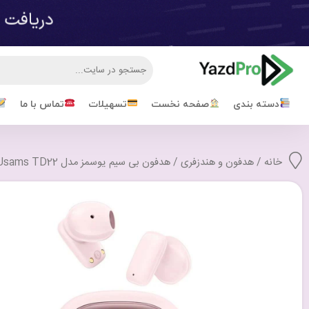
دسته بندی
صفحه نخست
تسهیلات
تماس با ما
خانه
/
هدفون و هندزفری
/ هدفون بی سیم یوسمز مدل Usams TD22 با گارانتی 18 ماهه شرکتی