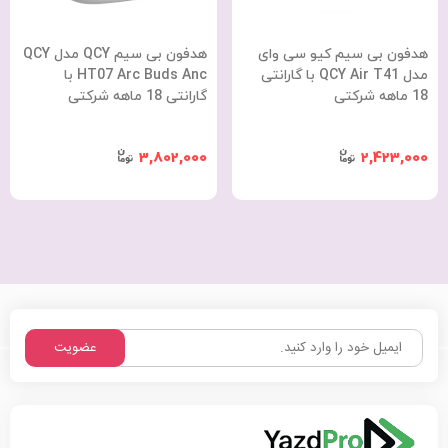
هدفون بی سیم کیو سی وای
هدفون بی سیم QCY مدل QCY
مدل QCY Air T41 با گارانتی
HT07 Arc Buds Anc با
18 ماهه شرکتی
گارانتی 18 ماهه شرکتی
3,802,000
2,423,000
عضویت