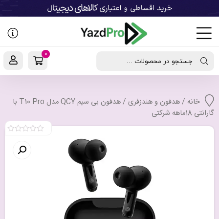
رفتن
به
نوشته‌ها
0
جستجو در محصولات ...
خانه
/
هدفون و هندزفری
/ هدفون بی سیم QCY مدل T10 Pro با
گارانتی 18ماهه شرکتی
0
out
of
5