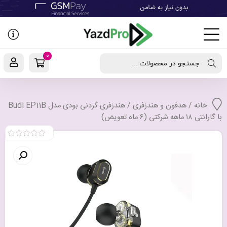
رفتن
به
نوشته‌ها
0
جستجو در محصولات ...
خانه
/
هدفون و هندزفری
/ هندزفری گردنی بودی مدل Budi EP11B
با گارانتی ۱۸ ماهه شرکتی (۶ ماه تعویض)
0
out
of
5