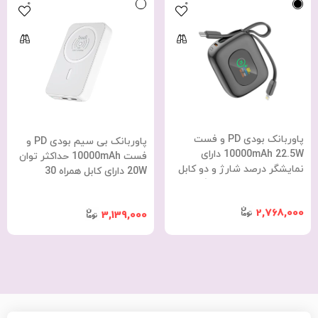
0
0
پاوربانک بودی PD و فست
پاوربانک بی سیم بودی PD و
10000mAh 22.5W دارای
فست 10000mAh حداکثر توان
نمایشگر درصد شارژ و دو کابل
20W دارای کابل همراه 30
متصل مدل PB823B با گارانتی
سانتی متری با توان 65W مدل
18 ماهه (6 ماه تعویض) مشکی
PB081W با گارانتی 18 ماهه (6
2,768,000
3,139,000
ماه تعویض) سفید