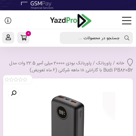
رفتن
به
نوشته‌ها
0
جستجو در محصولات ...
خانه
/
پاوربانک
/ پاوربانک بودی 20000 میلی آمپر 22.5 وات مدل
Budi PB820B2 با گارانتی ۱۸ ماهه شرکتی (۶ ماه تعویض)
0
out
of
5