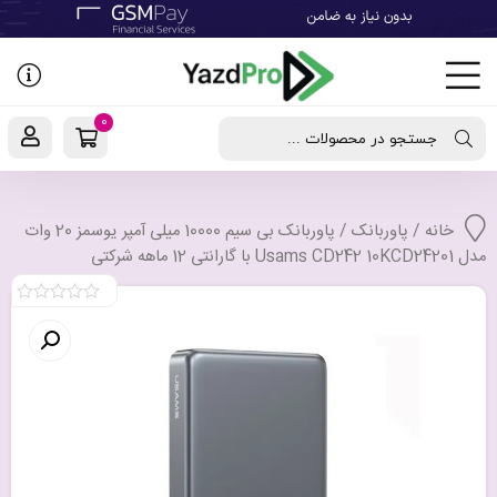
رفتن
به
نوشته‌ها
0
جستجو در محصولات ...
خانه
/
پاوربانک
/ پاوربانک بی سیم 10000 میلی آمپر یوسمز 20 وات
مدل Usams CD242 10KCD24201 با گارانتی 12 ماهه شرکتی
0
out
of
5