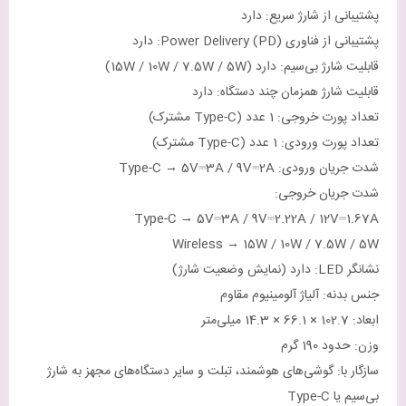
پشتیبانی از شارژ سریع: دارد
پشتیبانی از فناوری Power Delivery (PD): دارد
قابلیت شارژ بی‌سیم: دارد (15W / 10W / 7.5W / 5W)
قابلیت شارژ همزمان چند دستگاه: دارد
تعداد پورت خروجی: 1 عدد (Type-C مشترک)
تعداد پورت ورودی: 1 عدد (Type-C مشترک)
شدت جریان ورودی: Type-C → 5V⎓3A / 9V⎓2A
شدت جریان خروجی:
Type-C → 5V⎓3A / 9V⎓2.22A / 12V⎓1.67A
Wireless → 15W / 10W / 7.5W / 5W
نشانگر LED: دارد (نمایش وضعیت شارژ)
جنس بدنه: آلیاژ آلومینیوم مقاوم
ابعاد: 102.7 × 66.1 × 14.3 میلی‌متر
وزن: حدود 190 گرم
سازگار با: گوشی‌های هوشمند، تبلت و سایر دستگاه‌های مجهز به شارژ
بی‌سیم یا Type-C