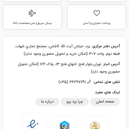
پرداخت اعتباری و آسان
ارسال سریع و امن مشخصات کالا
یزد، خیابان آیت الله کاشانی، مجتمع تجاری شهاب،
آدرس دفتر مرکزی:
طبقه دوم، واحد 307 (امکان خرید و تحویل حضوری وجود ندارد)
تهران،بلوار فتح, انتهای فتح 13، پلاک 126 (امکان تحویل
آدرس انبار:
حضوری وجود دارد)
36297791 (035)
تلفن های تماس:
لینک های مفید:
صفحه اصلی
چرا یزد پرو
درباره ما