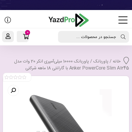
رفتن
به
نوشته‌ها
0
جستجو در محصولات ...
خانه
/
پاوربانک
/ پاوربانک 10000 میلی‌آمپری انکر 20 وات مدل
Anker PowerCore Slim A1245 با گارانتی 18 ماهه شرکتی
0
out
of
5