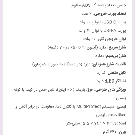
جنس بدنه
:
پلاستیک ABS مقاوم
تعداد پورت خروجی
:
2 عدد
پورت USB-C با توان 20 وات
پورت USB-A با توان 12 وات
توان خروجی کلی
:
20 وات
شارژ سریع
:
دارد (آیفون 12 تا 50٪ در 30 دقیقه)
شارژ بی‌سیم
:
ندارد
قابلیت شارژ همزمان
:
دارد (دو دستگاه به صورت همزمان)
کابل متصل
:
ندارد
نشانگر
LED:
دارد
ویژگی‌های طراحی
:
فوق باریک (0.6 اینچ)، قابل حمل در کیف یا کوله
پشتی
ایمنی
:
سیستم MultiProtect با کنترل دما، مقاومت در برابر آتش و
حفاظت‌های ایمنی
ابعاد
:
149.9 × 71.4 × 15.5 میلی‌متر
وزن
:
240 گرم