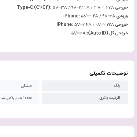
خروجی
Type-C (C1/C2):
5V⎓3A / 9V⎓2.22A / 12V⎓1.67A
ورودی
iPhone:
5V⎓2.4A / 9V⎓2A
خروجی
iPhone:
5V⎓2.4A / 9V⎓2.22A
خروجی کل
(Auto ID):
5V⎓3A
توضیحات تکمیلی
رنگ
مشکی
ظرفیت باتری
۱۰۰۰۰ میلی‌آمپرساعت