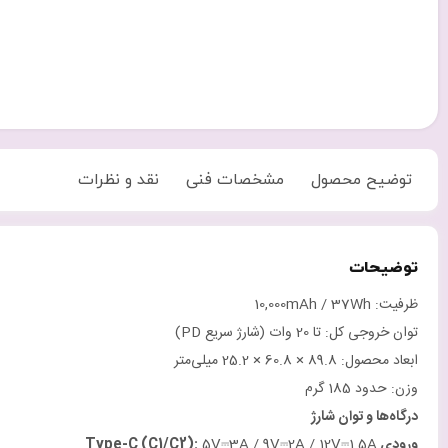
توضیح محصول
مشخصات فنی
نقد و نظرات
توضیحات
ظرفیت: 10,000mAh / 37Wh
توان خروجی کل: تا 20 وات (شارژ سریع PD)
ابعاد محصول: 89.8 × 60.8 × 25.2 میلی‌متر
وزن: حدود 185 گرم
درگاه‌ها و توان شارژ
ورودی
Type-C (C1/C2):
5V⎓3A / 9V⎓2A / 12V⎓1.5A