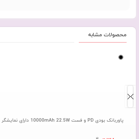
محصولات مشابه
پاوربانک بودی PD و فست 10000mAh 22.5W دارای نمایشگر درصد شارژ و دو کابل متصل مدل PB823B با گارانتی 18 ماهه (6 ماه تعویض) مشکی