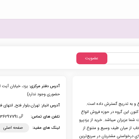
عضویت
آدرس دفتر مرکزی:
حضوری وجود ندارد)
زی یزد فعالیت حرفه‌ای خود در حوزه موبایل را از سال 1386 شروع و به تدریج گسترش داده است.
تهران،بلوار فتح, انتهای فتح 13، پلاک 126 (امکان تحویل حضوری وجو
آدرس انبار:
به کار کرد. هم اکنون این گروه در حوزه فروش انواع
36297791 (035)
تلفن های تماس:
 شما عزیزان میباشد. خرید از یزدپرو
صفحه اصلی
تخاب از میان طیف وسیع و متنوع از
لینک های مفید:
لای درخواستی مشتریان در سریع‌ترین