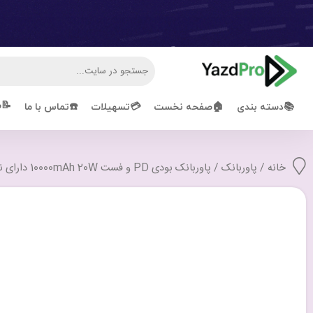
📝ش
📚دسته بندی
🏠صفحه نخست
💳تسهیلات
☎️تماس با ما
خانه
/
پاوربانک
/ پاوربانک بودی PD و فست 10000mAh 20W دارای نمایشگر درصد شارژ با 3 پورت و کابل متصل مدل PB086B با گارانتی 18 ماهه (6 ماه تعویض) مشکی