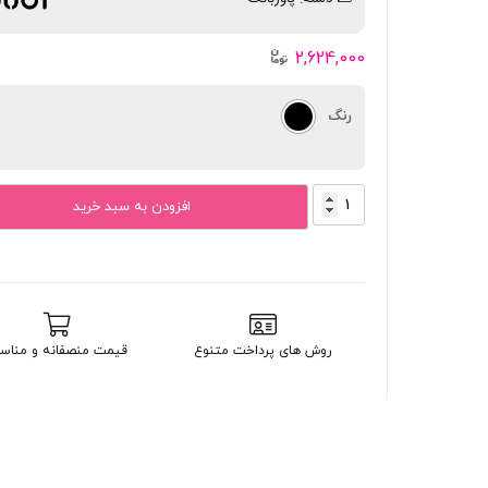
2,624,000
رنگ
پاوربانک
افزودن به سبد خرید
بودی
PD
و
فست
10000mAh
20W
روش های پرداخت متنوع
قیمت منصفانه و مناس
دارای
نمایشگر
درصد
شارژ
با