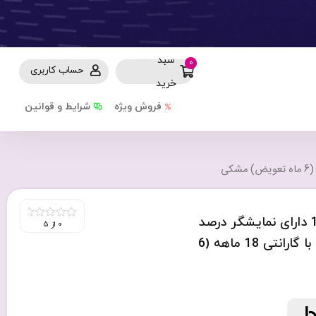
سبد
0
حساب کاربری
خرید
فروش ویژه
شرایط و قوانین
پاوربانک بودی PD و فست 10000mAh 20W دارای نمایشگر درصد
0 از 5
0
out
شارژ با 3 پورت و کابل متصل مدل PB086B با گارانتی 18 ماهه (6
of
5