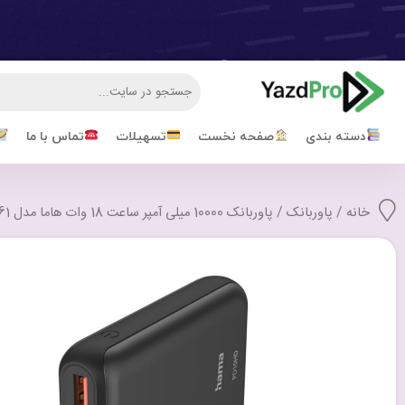
دسته بندی
صفحه نخست
تسهیلات
تماس با ما
خانه
/
پاوربانک
/ پاوربانک 10000 میلی آمپر ساعت 18 وات هاما مدل PD10-HD-187261 با گارانتی 18 ماهه شرکتی