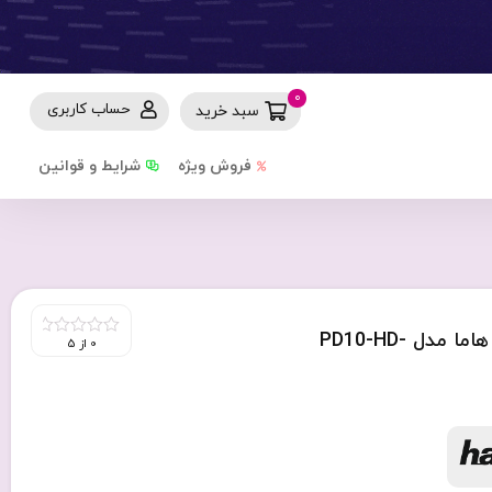
0
حساب کاربری
سبد خرید
فروش ویژه
شرایط و قوانین
پاوربانک 10000 میلی آمپر ساعت 18 وات هاما مدل PD10-HD-
0 از 5
0
out
of
5