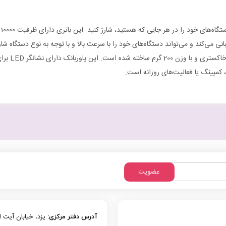
گارانتی
18
ماهه
پ
شرکتی
عدد
عضویت
آدرس دفتر مرکزی: