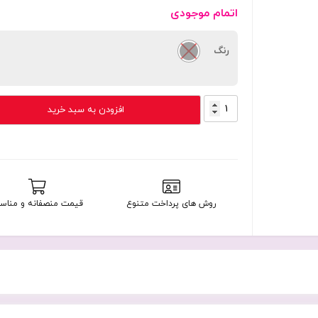
اتمام موجودی
رنگ
پاوربانک
افزودن به سبد خرید
10000
میلی
آمپر
ساعت
18
وات
روش های پرداخت متنوع
قیمت منصفانه و مناس
هاما
مدل
PD10-
HD-
187261
با