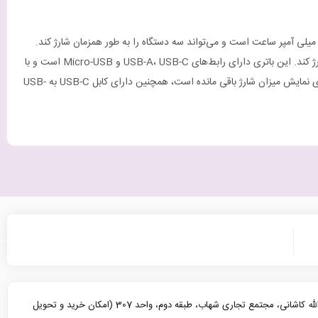
اوربانک Hama PD10 یک باتری قابل حمل است که به شما امکان می‌دهد دستگاه‌های خود را در هر جایی که هستید، شارژ کنید. این باتری دارای ظرفیت 10000 میلی آمپر ساعت است و می‌تواند سه دستگاه را به طور همزمان شارژ کند.
این پاوربانک از تکنولوژی‌های Power Delivery و Quick Charge 3.0 پشتیبانی می‌کند و می‌تواند دستگاه‌های خود را با سرعت بالا و با توجه به نوع دستگاه شارژ کند. این باتری دارای رابط‌های USB-A، USB-C و Micro-USB است و با
دستگاه‌های مختلف سازگاری دارد. Hama PD10 از پلاستیک با دوام، به رنگ خاکستری و با وزن 200 گرم ساخته شده است. این پاوربانک دارای نشانگر LED برای نمایش میزان شارژ باقی مانده است، همچنین دارای کابل USB-C به USB-
یزد، خیابان آیت الله کاشانی، مجتمع تجاری شهاب، طبقه دوم، واحد 307 (امکان خرید و تحویل