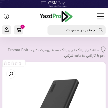
رفتن
به
نوشته‌ها
0
جستجو در محصولات ...
خانه
/
پاوربانک
/ پاوربانک 10000 پرومیت مدل Promat Bolt 10
pro با گارانتی 18 ماهه شرکتی
0
out
of
5