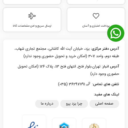
پرداخت اعتباری و آسان
ارسال سریع و امن مشخصات کالا
یزد، خیابان آیت الله کاشانی، مجتمع تجاری شهاب،
آدرس دفتر مرکزی:
طبقه دوم، واحد 307 (امکان خرید و تحویل حضوری وجود ندارد)
تهران،بلوار فتح, انتهای فتح 13، پلاک 126 (امکان تحویل
آدرس انبار:
حضوری وجود دارد)
36297791 (035)
تلفن های تماس:
لینک های مفید:
صفحه اصلی
چرا یزد پرو
درباره ما