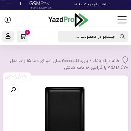
رفتن
به
نوشته‌ها
0
جستجو در محصولات ...
خانه
/
پاوربانک
/ پاوربانک 20000 میلی آمپر ای دیتا 15 وات مدل
Adata C20 با گارانتی 18 ماهه شرکتی
0
out
of
5