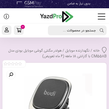
رفتن
به
نوشته‌ها
0
جستجو در محصولات ...
خانه
/
نگهدارنده موبایل
/ هولدر مگنتی گوشی موبایل بودی مدل
CM558B با گارانتی 18 ماهه (6 ماه تعویض)
0
out
of
5