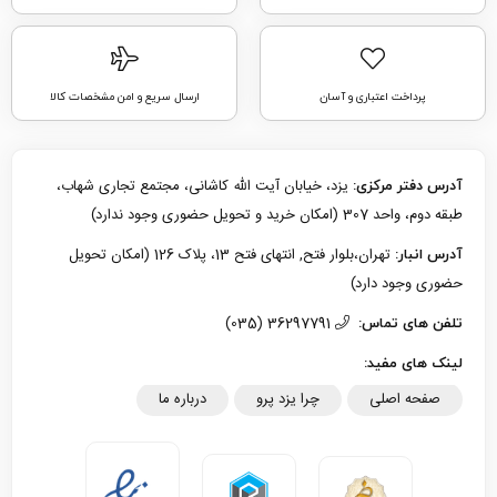
پرداخت اعتباری و آسان
ارسال سریع و امن مشخصات کالا
یزد، خیابان آیت الله کاشانی، مجتمع تجاری شهاب،
آدرس دفتر مرکزی:
طبقه دوم، واحد 307 (امکان خرید و تحویل حضوری وجود ندارد)
تهران،بلوار فتح, انتهای فتح 13، پلاک 126 (امکان تحویل
آدرس انبار:
حضوری وجود دارد)
36297791 (035)
تلفن های تماس:
لینک های مفید:
صفحه اصلی
چرا یزد پرو
درباره ما