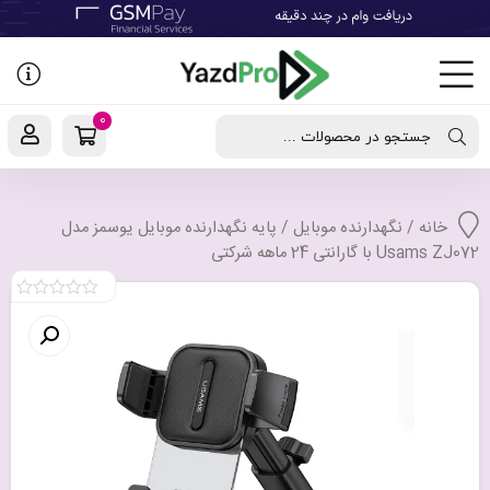
رفتن
به
نوشته‌ها
0
جستجو در محصولات ...
خانه
/
نگهدارنده موبایل
/ پایه نگهدارنده موبایل یوسمز مدل
Usams ZJ072 با گارانتی 24 ماهه شرکتی
0
out
of
5