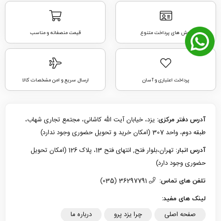
روش های پرداخت متنوع
قیمت منصفانه و مناسب
پرداخت اعتباری و آسان
ارسال سریع و امن مشخصات کالا
یزد، خیابان آیت الله کاشانی، مجتمع تجاری شهاب،
آدرس دفتر مرکزی:
طبقه دوم، واحد 307 (امکان خرید و تحویل حضوری وجود ندارد)
تهران،بلوار فتح, انتهای فتح 13، پلاک 126 (امکان تحویل
آدرس انبار:
حضوری وجود دارد)
36297791 (035)
تلفن های تماس:
لینک های مفید:
صفحه اصلی
چرا یزد پرو
درباره ما