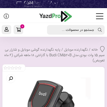
رفتن
به
نوشته‌ها
0
جستجو در محصولات ...
خانه
/
نگهدارنده موبایل
/ پایه نگهدارنده گوشی موبایل و شارژر بی
سیم 15 وات بودی مدل Budi CM520B با گارانتی ۱۸ ماهه شرکتی (۶ ماه
تعویض)
0
out
of
5