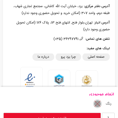
یزد، خیابان آیت الله کاشانی، مجتمع تجاری شهاب،
آدرس دفتر مرکزی:
طبقه دوم، واحد 307 (امکان خرید و تحویل حضوری وجود ندارد)
تهران،بلوار فتح, انتهای فتح 13، پلاک 126 (امکان تحویل
آدرس انبار:
حضوری وجود دارد)
36297791 (035)
تلفن های تماس:
لینک های مفید:
صفحه اصلی
چرا یزد پرو
درباره ما
اتمام موجودی
رنگ
تمام حقوق مادی و معنوی این سایت متعلق به یزد پرو می‌باشد.
پایه