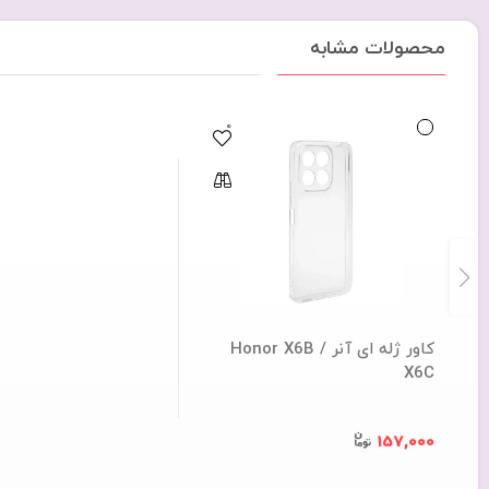
محصولات مشابه
0
کاور ژله ای آنر Honor X6B /
X6C
157,000