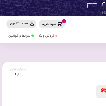
0
حساب کاربری
سبد خرید
فروش ویژه
شرایط و قوانین
0 از 5
0
out
of
5