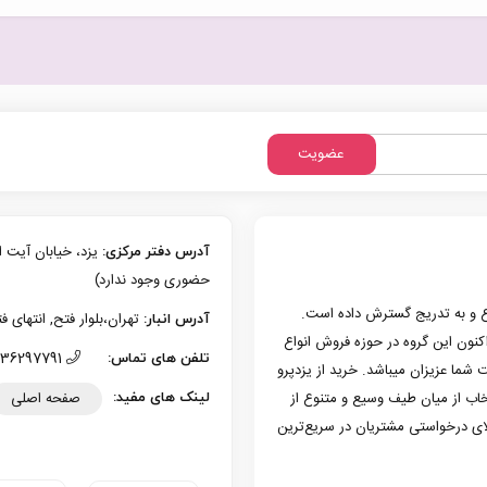
عضویت
آدرس دفتر مرکزی:
حضوری وجود ندارد)
زی یزد فعالیت حرفه‌ای خود در حوزه موبایل را از سال 1386 شروع و به تدریج گسترش داده است.
تهران،بلوار فتح, انتهای فتح 13، پلاک 126 (امکان تحویل حضوری وجو
آدرس انبار:
به کار کرد. هم اکنون این گروه در حوزه فروش انواع
36297791 (035)
تلفن های تماس:
 شما عزیزان میباشد. خرید از یزدپرو
صفحه اصلی
تخاب از میان طیف وسیع و متنوع از
لینک های مفید:
لای درخواستی مشتریان در سریع‌ترین