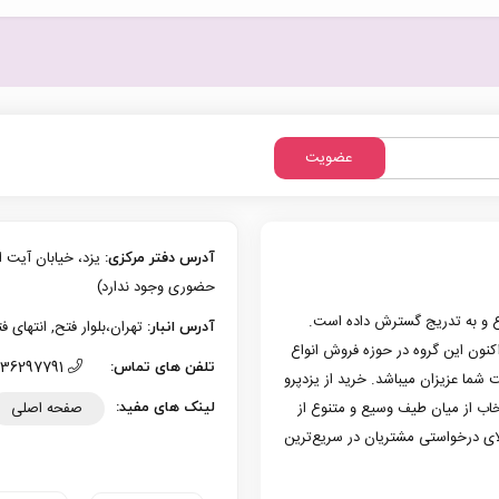
عضویت
آدرس دفتر مرکزی:
حضوری وجود ندارد)
زی یزد فعالیت حرفه‌ای خود در حوزه موبایل را از سال 1386 شروع و به تدریج گسترش داده است.
تهران،بلوار فتح, انتهای فتح 13، پلاک 126 (امکان تحویل حضوری وجو
آدرس انبار:
به کار کرد. هم اکنون این گروه در حوزه فروش انواع
36297791 (035)
تلفن های تماس:
 شما عزیزان میباشد. خرید از یزدپرو
صفحه اصلی
تخاب از میان طیف وسیع و متنوع از
لینک های مفید:
لای درخواستی مشتریان در سریع‌ترین