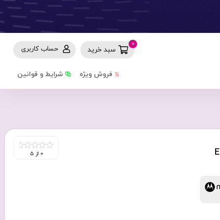
0
حساب کاربری
سبد خرید
فروش ویژه
شرایط و قوانین
0 از 5
0
out
of
5