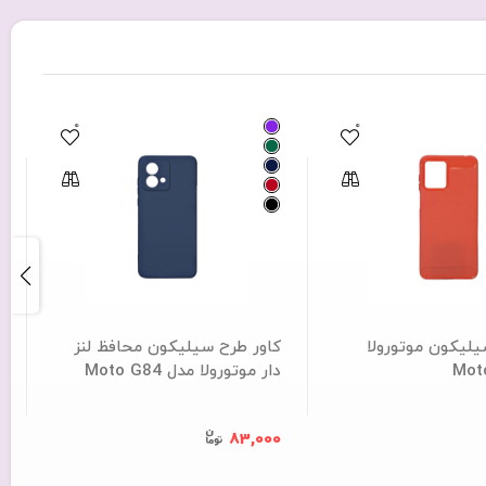
0
0
یلیکون موتورولا
کاور طرح سیلیکون محافظ لنز
ک
دار موتورولا مدل Moto G84
د
0
83,000