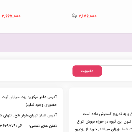
6 مدل
شرکتی (۶ ماه تعویض)
SB-C
PB081W با گارانتی 18 ماهه (6
2,665,000
2,176,000
ماه تعویض)
عضویت
آدرس دفتر مرکزی:
حضوری وجود ندارد)
زی یزد فعالیت حرفه‌ای خود در حوزه موبایل را از سال 1386 شروع و به تدریج گسترش داده است.
تهران،بلوار فتح, انتهای فتح 13، پلاک 126 (امکان تحویل حضوری وجو
آدرس انبار:
به کار کرد. هم اکنون این گروه در حوزه فروش انواع
36297791 (035)
تلفن های تماس:
 شما عزیزان میباشد. خرید از یزدپرو