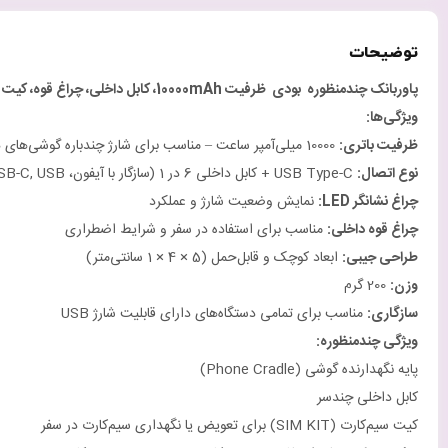
توضیحات
پاوربانک چندمنظوره بودی
ظرفیت 10000
mAh
، کابل داخلی، چراغ قوه، کیت 
ویژگی‌ها
:
ظرفیت باتری
:
10000 میلی‌آمپر ساعت – مناسب برای شارژ چندباره گوشی‌های هوشمند
نوع اتصال
:
USB Type-C + کابل داخلی 6 در 1 (سازگار با آیفون، Micro USB، USB-C, USB)
چراغ نشانگر
LED:
نمایش وضعیت شارژ و عملکرد
چراغ قوه داخلی
:
مناسب برای استفاده در سفر و شرایط اضطراری
طراحی جیبی
:
ابعاد کوچک و قابل‌حمل (5 × 4 × 1 سانتی‌متر)
وزن
:
200 گرم
سازگاری
:
مناسب برای تمامی دستگاه‌های دارای قابلیت شارژ USB
ویژگی چندمنظوره
:
پایه نگهدارنده گوشی (Phone Cradle)
کابل داخلی چندسر
کیت سیم‌کارت (SIM KIT) برای تعویض یا نگهداری سیم‌کارت در سفر