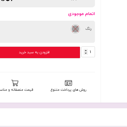
اتمام موجودی
رنگ
کیت
افزودن به سبد خرید
چند
کاره
مسافرتی
و
پاوربانک
10000
روش های پرداخت متنوع
قیمت منصفانه و مناس
میلی
آمپر
بودی
20
وات