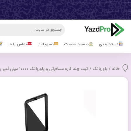
دسته بندی
صفحه نخست
تسهیلات
تماس با ما
خانه
/
پاوربانک
/ کیت چند کاره مسافرتی و پاوربانک 10000 میلی آمپر بودی 20 وات بودی مدل Budi PB515KB با گارانتی ۱۸ ماهه شرکتی (۶ ماه تعویض)