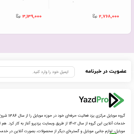
متصل مدل PB823B با گارانتی
متری با توان 5W
18 ماهه (6 ماه تعویض) مشکی
3,139,000
2,768,000
ماه تعویض) سفید
عضویت در خبرنامه
گروه موبایل مرک
خدمات آنلاین این گروه از سال 1402 از طریق وبسایت یزدپرو آغاز 
موبایل، لوازم جانبی موبایل و گستره‌ای دیگر از محصولات، بصورت آنلاین در خدمت