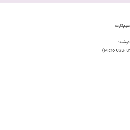
بودی
مدل
Budi
PB515KB
سیم‌کارت
با
گارانتی
۱۸
ماهه
شرکتی
(۶
ماه
تعویض)
عدد