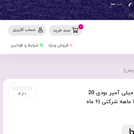
0
حساب کاربری
سبد خرید
فروش ویژه
شرایط و قوانین
کیت چند کاره مسافرتی و پاوربانک 10000 میلی آمپر بودی 20
0 از 5
0
out
وات بودی مدل Budi PB515KB با گارانتی ۱۸ ماهه شرکتی (۶ ماه
of
5