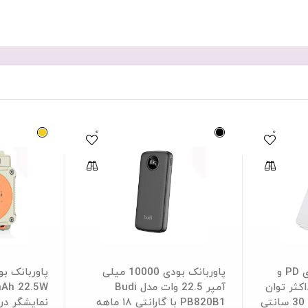
0
0
پاوربانک بی سیم بودی PD و
پاوربانک بودی 10000 میلی
10000 حداکثر توان
آمپر 22.5 وات مدل Budi
20W دارای کابل همراه 30 سانتی
PB820B1 با گارانتی ۱۸ ماهه
نمایشگر در