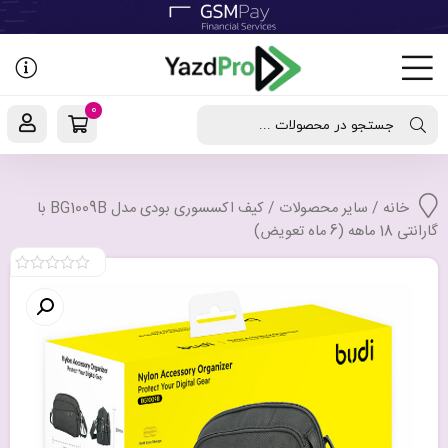
رفتن
به
نوشته‌ها
0
جستجو در محصولات ...
خانه
/
سایر محصولات
/ کیف اکسسوری بودی مدل BG1009B با
گارانتی 18 ماهه (6 ماه تعویض)
0
out
of
5