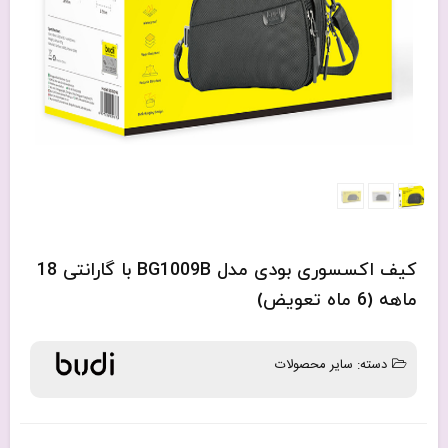
کیف اکسسوری بودی مدل BG1009B با گارانتی 18
ماهه (6 ماه تعویض)
دسته:
سایر محصولات