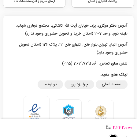
پرداخت اعتباری و آسان
ارسال سریع و امن مشخصات کالا
یزد، خیابان آیت الله کاشانی، مجتمع تجاری شهاب،
آدرس دفتر مرکزی:
طبقه دوم، واحد 307 (امکان خرید و تحویل حضوری وجود ندارد)
تهران،بلوار فتح, انتهای فتح 13، پلاک 126 (امکان تحویل
آدرس انبار:
حضوری وجود دارد)
36297791 (035)
تلفن های تماس:
لینک های مفید:
صفحه اصلی
چرا یزد پرو
درباره ما
2,242,000