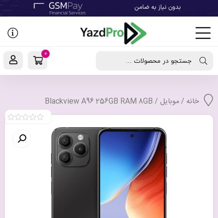
رفتن
به
نوشته‌ها
0
جستجو در محصولات ...
خانه
/
موبایل
/ Blackview A96 256GB RAM 8GB
0
out
of
5