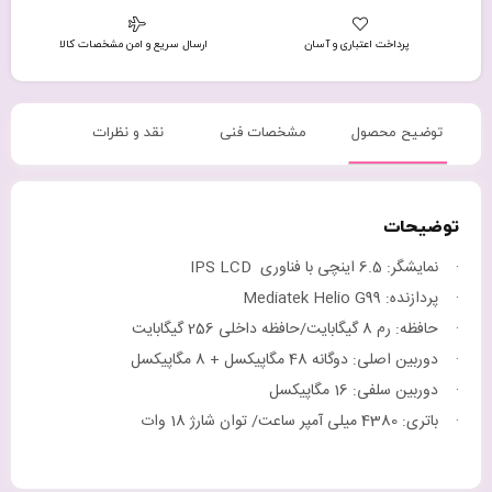
پرداخت اعتباری و آسان
ارسال سریع و امن مشخصات کالا
توضیح محصول
مشخصات فنی
نقد و نظرات
توضیحات
· نمایشگر: 6.5 اینچی با فناوری IPS LCD
· پردازنده: Mediatek Helio G99
· حافظه: رم 8 گیگابایت/حافظه داخلی 256 گیگابایت
· دوربین اصلی: دوگانه 48 مگاپیکسل + 8 مگاپیکسل
· دوربین سلفی: 16 مگاپیکسل
· باتری: 4380 میلی آمپر ساعت/ توان شارژ 18 وات