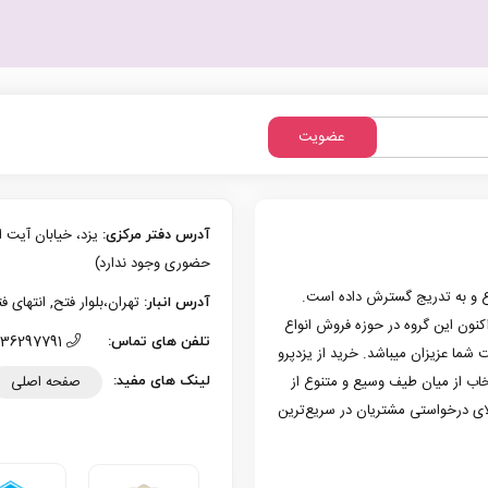
عضویت
آدرس دفتر مرکزی:
حضوری وجود ندارد)
زی یزد فعالیت حرفه‌ای خود در حوزه موبایل را از سال 1386 شروع و به تدریج گسترش داده است.
تهران،بلوار فتح, انتهای فتح 13، پلاک 126 (امکان تحویل حضوری وجو
آدرس انبار:
به کار کرد. هم اکنون این گروه در حوزه فروش انواع
36297791 (035)
تلفن های تماس:
 شما عزیزان میباشد. خرید از یزدپرو
صفحه اصلی
تخاب از میان طیف وسیع و متنوع از
لینک های مفید:
لای درخواستی مشتریان در سریع‌ترین