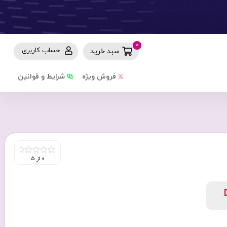
0
حساب کاربری
سبد خرید
فروش ویژه
شرایط و قوانین
0 از 5
0
out
of
5