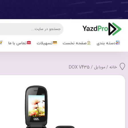
دسته بندی
صفحه نخست
تسهیلات
تماس با ما
خانه
/
موبایل
/ DOX V435