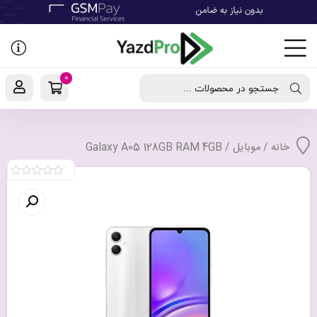
رفتن
به
نوشته‌ها
0
جستجو در محصولات ...
خانه
/
موبایل
/ Galaxy A05 128GB RAM 4GB
0
out
of
5