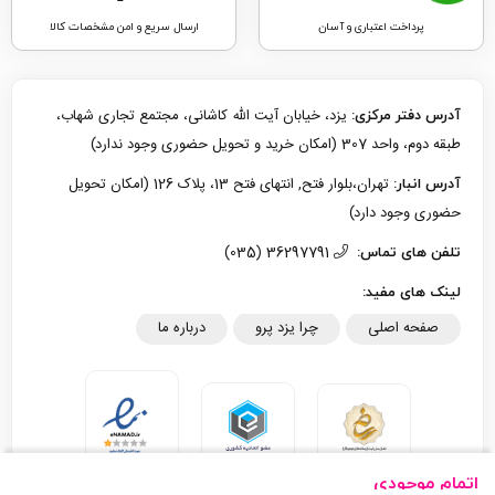
پرداخت اعتباری و آسان
ارسال سریع و امن مشخصات کالا
یزد، خیابان آیت الله کاشانی، مجتمع تجاری شهاب،
آدرس دفتر مرکزی:
طبقه دوم، واحد 307 (امکان خرید و تحویل حضوری وجود ندارد)
تهران،بلوار فتح, انتهای فتح 13، پلاک 126 (امکان تحویل
آدرس انبار:
حضوری وجود دارد)
36297791 (035)
تلفن های تماس:
لینک های مفید:
صفحه اصلی
چرا یزد پرو
درباره ما
اتمام موجودی