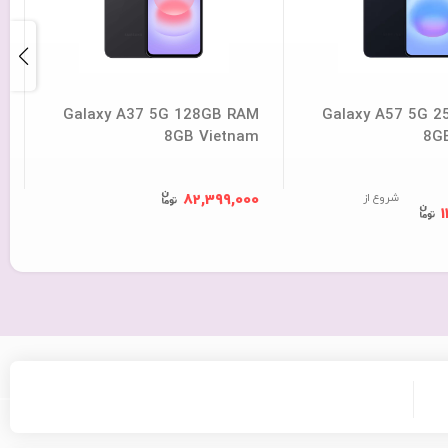
M
Galaxy A37 5G 128GB RAM
Galaxy A57 5G 
m
8GB Vietnam
8G
شروع از
0
82,399,000
1