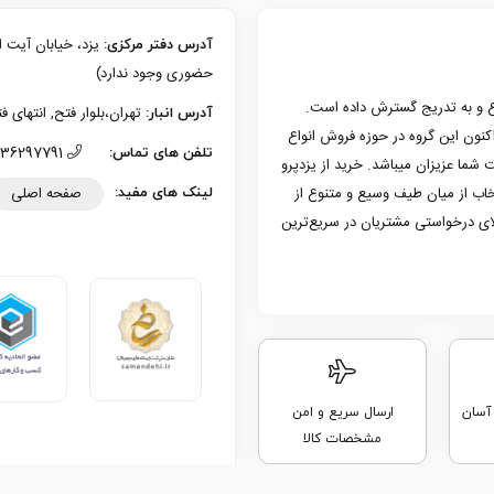
آدرس دفتر مرکزی:
حضوری وجود ندارد)
زی یزد فعالیت حرفه‌ای خود در حوزه موبایل را از سال 1386 شروع و به تدریج گسترش داده است.
تهران،بلوار فتح, انتهای فتح 13، پلاک 126 (امکان تحویل حضوری وجو
آدرس انبار:
به کار کرد. هم اکنون این گروه در حوزه فروش انواع
36297791 (035)
تلفن های تماس:
 شما عزیزان میباشد. خرید از یزدپرو
صفحه اصلی
تخاب از میان طیف وسیع و متنوع از
لینک های مفید:
لای درخواستی مشتریان در سریع‌ترین
 آسان
ارسال سریع و امن
مشخصات کالا