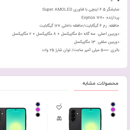
· نمایشگر:6.5 اینچی با فناوری Super AMOLED
· پردازنده: Exynos 1280
· حافظه: رم 6 گیگابایت/حافظه داخلی 128 گیگابایت
· دوربین اصلی: سه گانه 50 مگاپیکسل + 8 مگاپیکسل + 2 مگاپیکسل
· دوربین سلفی: 13 مگاپیکسل
· باتری: 5000 میلی آمپر ساعت/ توان شارژ 25 وات
محصولات مشابه
0