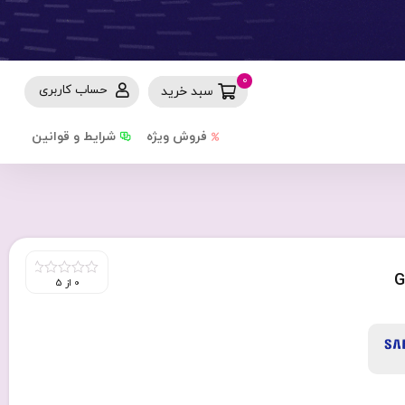
0
حساب کاربری
سبد خرید
فروش ویژه
شرایط و قوانین
G
0 از 5
0
out
of
5