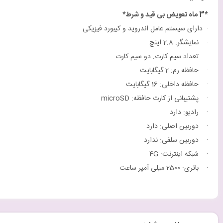
*3 ماه تعویض بی قید و شرط*
· دارای سیستم عامل اندروید و کیبورد فیزیکی
· نمایشگر: 2.8 اینچ
· تعداد سیم کارت: دو سیم کارت
· حافظه رم: 2 گیگابایت
· حافظه داخلی: 16 گیگابایت
· پشتیبانی از کارت حافظه: microSD
· رادیو: دارد
· دوربین اصلی: دارد
· دوربین سلفی: ندارد
· شبکه اینترنت: 4G
· باتری: 2500 میلی آمپر ساعت