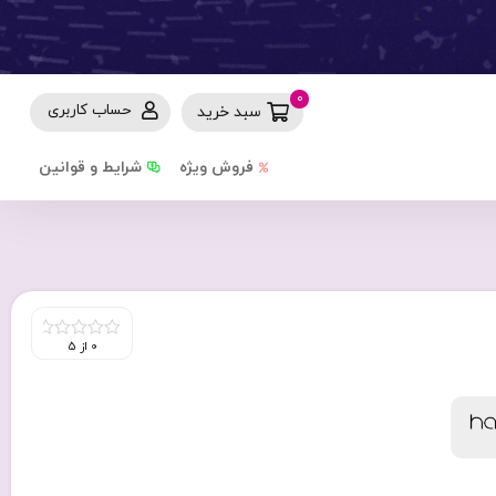
0
حساب کاربری
سبد خرید
فروش ویژه
شرایط و قوانین
0 از 5
0
out
of
5