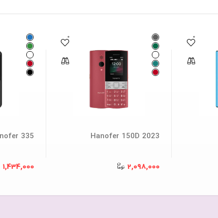
0
0
nofer 335
Hanofer 150D 2023
1,434,000
2,098,000