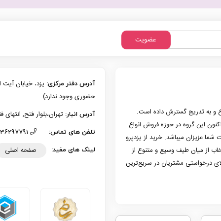
عضویت
آدرس دفتر مرکزی:
حضوری وجود ندارد)
زی یزد فعالیت حرفه‌ای خود در حوزه موبایل را از سال 1386 شروع و به تدریج گسترش داده است.
تهران،بلوار فتح, انتهای فتح 13، پلاک 126 (امکان تحویل حضوری وجو
آدرس انبار:
به کار کرد. هم اکنون این گروه در حوزه فروش انواع
36297791 (035)
تلفن های تماس:
 شما عزیزان میباشد. خرید از یزدپرو
صفحه اصلی
تخاب از میان طیف وسیع و متنوع از
لینک های مفید:
لای درخواستی مشتریان در سریع‌ترین