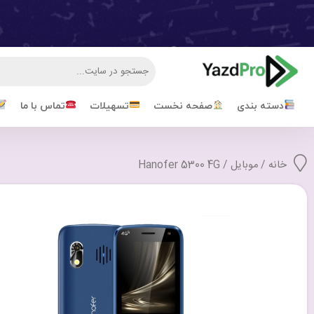
دسته بندی
صفحه نخست
تسهیلات
تماس با ما
خانه
/
موبایل
/ Hanofer 5300 4G