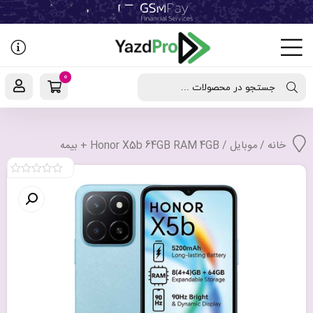
رفتن
به
نوشته‌ها
0
جستجو در محصولات ...
خانه
/
موبایل
/ Honor X5b 64GB RAM 4GB + بیمه
0
out
of
5