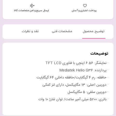
پرداخت اعتباری و آسان
ارسال سریع و امن مشخصات کالا
توضیح محصول
مشخصات فنی
نقد و نظرات
توضیحات
· نمایشگر: 6.56 اینچی با فناوری TFT LCD
· پردازنده: Mediatek Helio G36
· حافظه: رم 4 گیگابایت/حافظه داخلی 64 گیگابایت
· دوربین اصلی: 13 مگاپیکسل، دارای لنز کمکی
· دوربین سلفی: 5 مگاپیکسل
· باتری: 5200 میلی آمپر ساعت/ توان شارژ 10 وات