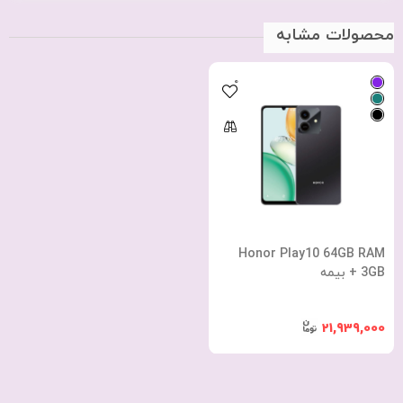
محصولات مشابه
0
Honor Play10 64GB RAM
3GB + بیمه
21,939,000