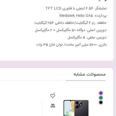
· نمایشگر: 6.56 اینچی با فناوری TFT LCD
· پردازنده: Mediatek Helio G85
· حافظه: رم 6 گیگابایت/حافظه داخلی 256 گیگابایت
· دوربین اصلی: دوگانه 50 مگاپیکسل + 2 مگاپیکسل
· دوربین سلفی: 5 مگاپیکسل
· باتری: 5200 میلی آمپر ساعت/ توان شارژ 35 وات
محصولات مشابه
0