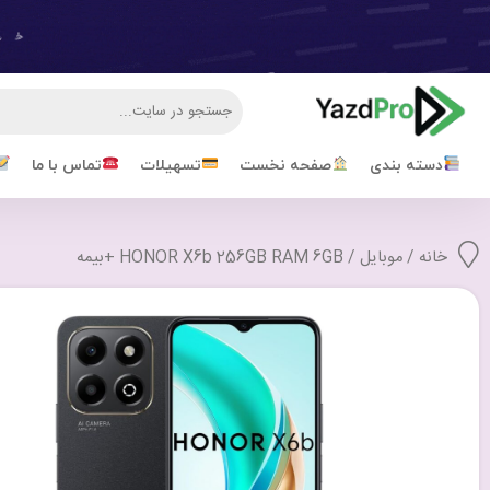
دسته بندی
صفحه نخست
تسهیلات
تماس با ما
خانه
/
موبایل
/ HONOR X6b 256GB RAM 6GB +بیمه