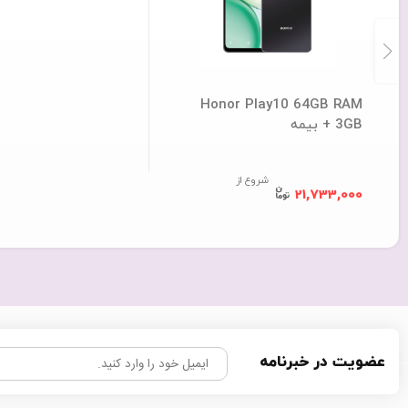
Honor Play10 64GB RAM
3GB + بیمه
شروع از
21,733,000
عضویت در خبرنامه