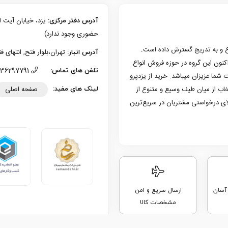
آدرس دفتر مرکزی:
حضوری وجود ندارد)
زی یزد فعالیت حرفه‌ای خود در حوزه موبایل را از سال 1386 شروع و به تدریج گسترش داده است.
تهران،بلوار فتح, انتهای فتح 13، پلاک 126 (امکان تحویل حضوری وجو
آدرس انبار:
به کار کرد. هم اکنون این گروه در حوزه فروش انواع
36297791 (035)
تلفن های تماس:
 شما عزیزان میباشد. خرید از یزدپرو
صفحه اصلی
تخاب از میان طیف وسیع و متنوع از
لینک های مفید:
لای درخواستی مشتریان در سریع‌ترین
 آسان
ارسال سریع و امن
مشخصات کالا