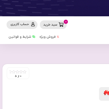
0
حساب کاربری
سبد خرید
فروش ویژه
شرایط و قوانین
0 از 5
0
out
of
5