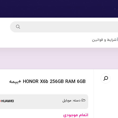
شرایط و قوانین
HONOR X6b 256GB RAM 6GB +بیمه
دسته:
موبایل
اتمام موجودی