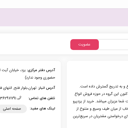
عضویت
آدرس دفتر مرکزی:
حضوری وجود ندارد)
زی یزد فعالیت حرفه‌ای خود در حوزه موبایل را از سال 1386 شروع و به تدریج گسترش داده است.
تهران،بلوار فتح, انتهای فتح 13، پلاک 126 (امکان تحویل حضوری وجو
آدرس انبار:
به کار کرد. هم اکنون این گروه در حوزه فروش انواع
36297791 (035)
تلفن های تماس:
 شما عزیزان میباشد. خرید از یزدپرو
صفحه اصلی
تخاب از میان طیف وسیع و متنوع از
لینک های مفید:
لای درخواستی مشتریان در سریع‌ترین