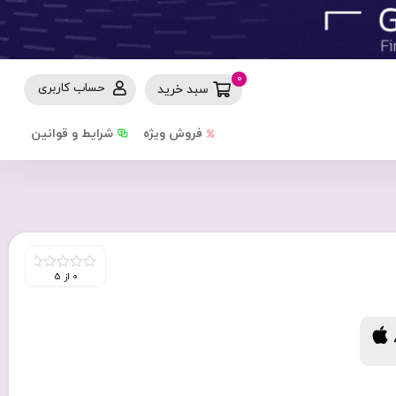
0
حساب کاربری
سبد خرید
فروش ویژه
شرایط و قوانین
0 از 5
0
out
of
5