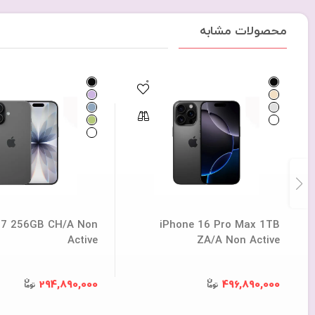
محصولات مشابه
0
17 256GB CH/A Non
iPhone 16 Pro Max 1TB
Active
ZA/A Non Active
294,890,000
496,890,000