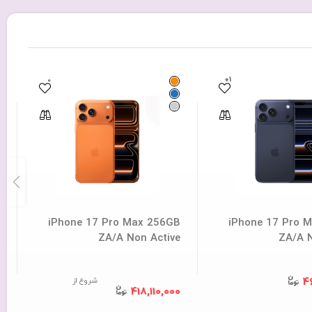
0
+1
iPhone 17 Pro Max 256GB
iPhone 17 Pro 
ZA/A Non Active
ZA/A N
شروع از
4
418,110,000