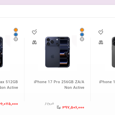
0
0
Max 512GB
iPhone 17 Pro 256GB ZA/A
iPhone 
on Active
Non Active
شروع از
66,075,000
397,506,000