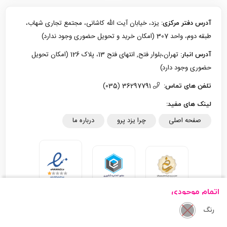
یزد، خیابان آیت الله کاشانی، مجتمع تجاری شهاب،
آدرس دفتر مرکزی:
طبقه دوم، واحد 307 (امکان خرید و تحویل حضوری وجود ندارد)
تهران،بلوار فتح, انتهای فتح 13، پلاک 126 (امکان تحویل
آدرس انبار:
حضوری وجود دارد)
36297791 (035)
تلفن های تماس:
لینک های مفید:
صفحه اصلی
چرا یزد پرو
درباره ما
اتمام موجودی
رنگ