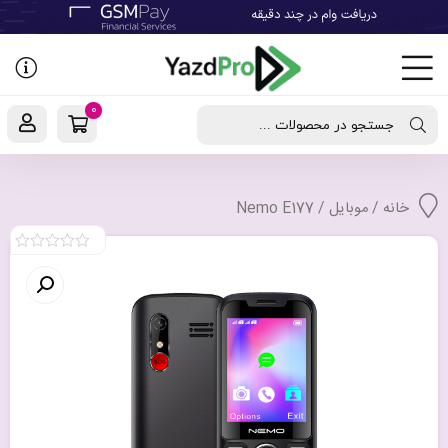
رفتن
به
نوشته‌ها
0
جستجو در محصولات ...
خانه
/
موبایل
/ Nemo E177
0
out
of
5