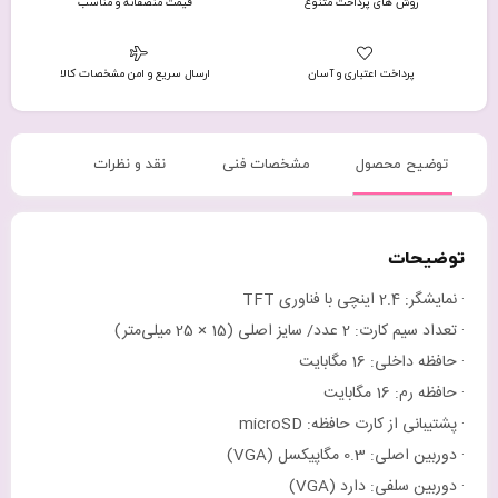
روش های پرداخت متنوع
قیمت منصفانه و مناسب
پرداخت اعتباری و آسان
ارسال سریع و امن مشخصات کالا
توضیح محصول
مشخصات فنی
نقد و نظرات
توضیحات
· نمایشگر: 2.4 اینچی با فناوری TFT
· تعداد سیم کارت: 2 عدد/ سایز اصلی (15 × 25 میلی‌متر)
· حافظه داخلی: 16 مگابایت
· حافظه رم: 16 مگابایت
· پشتیبانی از کارت حافظه: microSD
· دوربین اصلی: 0.3 مگاپیکسل (VGA)
· دوربین سلفی: دارد (VGA)