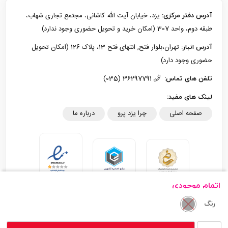
یزد، خیابان آیت الله کاشانی، مجتمع تجاری شهاب،
آدرس دفتر مرکزی:
طبقه دوم، واحد 307 (امکان خرید و تحویل حضوری وجود ندارد)
تهران،بلوار فتح, انتهای فتح 13، پلاک 126 (امکان تحویل
آدرس انبار:
حضوری وجود دارد)
36297791 (035)
تلفن های تماس:
لینک های مفید:
صفحه اصلی
چرا یزد پرو
درباره ما
اتمام موجودی
رنگ
تمام حقوق مادی و معنوی این سایت متعلق به یزد پرو می‌باشد.
NOKIA