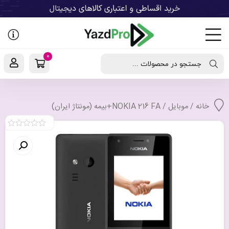
رفتن
به
نوشته‌ها
0
جستجو در محصولات ...
خانه
/
موبایل
/ NOKIA 216 FA+بیمه (مونتاژ ایران)
0
out
of
5