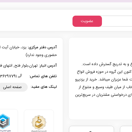
عضویت
آدرس دفتر مرکزی:
حضوری وجود ندارد)
زی یزد فعالیت حرفه‌ای خود در حوزه موبایل را از سال 1386 شروع و به تدریج گسترش داده است.
تهران،بلوار فتح, انتهای فتح 13، پلاک 126 (امکان تحویل حضوری وجو
آدرس انبار:
به کار کرد. هم اکنون این گروه در حوزه فروش انواع
36297791 (035)
تلفن های تماس:
 شما عزیزان میباشد. خرید از یزدپرو
صفحه اصلی
تخاب از میان طیف وسیع و متنوع از
لینک های مفید:
لای درخواستی مشتریان در سریع‌ترین