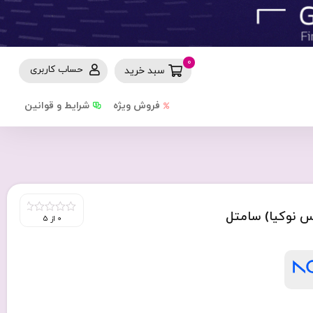
0
حساب کاربری
سبد خرید
فروش ویژه
شرایط و قوانین
0 از 5
0
out
of
5