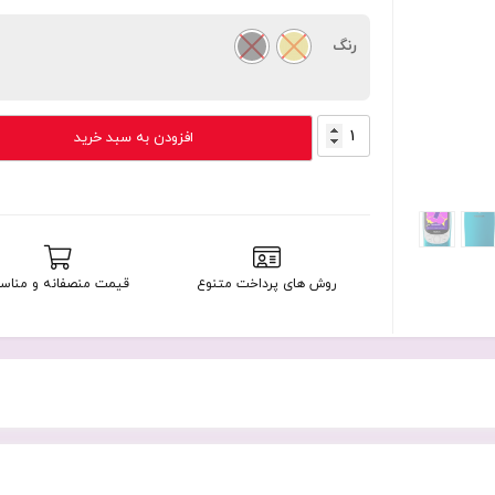
رنگ
NOKIA
افزودن به سبد خرید
3210
FA
(مونتاژ
ایران
تحت
لیسانس
روش های پرداخت متنوع
قیمت منصفانه و مناس
نوکیا)
سامتل
عدد