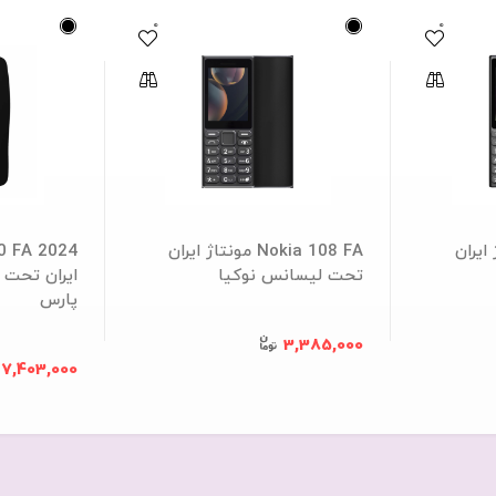
0
0
ونتاژ ایران
Nokia 108 FA مونتاژ ایران
تحت لیسانس نوکیا
ایران تحت 
پارس
3,385,000
7,403,000