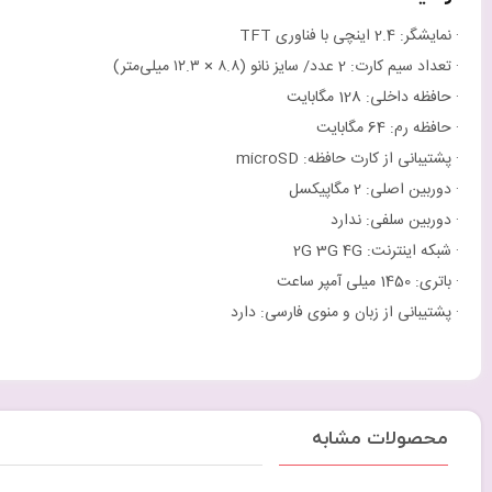
· نمایشگر: 2.4 اینچی با فناوری TFT
· تعداد سیم کارت: 2 عدد/ سایز نانو (۸.۸ × ۱۲.۳ میلی‌متر)
· حافظه داخلی: 128 مگابایت
· حافظه رم: 64 مگابایت
· پشتیبانی از کارت حافظه: microSD
· دوربین اصلی: 2 مگاپیکسل
· دوربین سلفی: ندارد
· شبکه اینترنت: 2G 3G 4G
· باتری: 1450 میلی آمپر ساعت
· پشتیبانی از زبان و منوی فارسی: دارد
محصولات مشابه