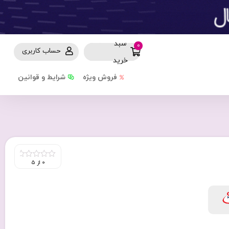
سبد
0
حساب کاربری
خرید
فروش ویژه
شرایط و قوانین
0 از 5
0
out
of
5