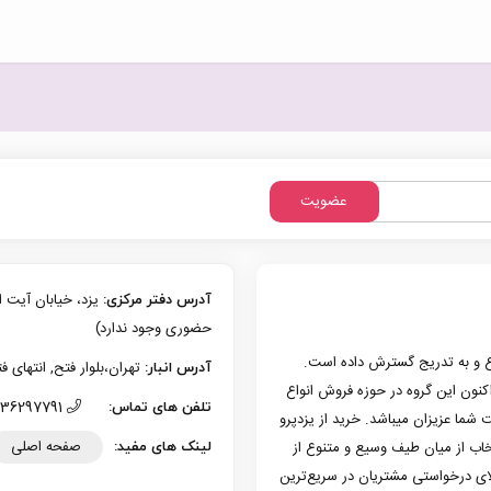
عضویت
آدرس دفتر مرکزی:
حضوری وجود ندارد)
زی یزد فعالیت حرفه‌ای خود در حوزه موبایل را از سال 1386 شروع و به تدریج گسترش داده است.
تهران،بلوار فتح, انتهای فتح 13، پلاک 126 (امکان تحویل حضوری وجو
آدرس انبار:
به کار کرد. هم اکنون این گروه در حوزه فروش انواع
36297791 (035)
تلفن های تماس:
 شما عزیزان میباشد. خرید از یزدپرو
صفحه اصلی
تخاب از میان طیف وسیع و متنوع از
لینک های مفید:
لای درخواستی مشتریان در سریع‌ترین