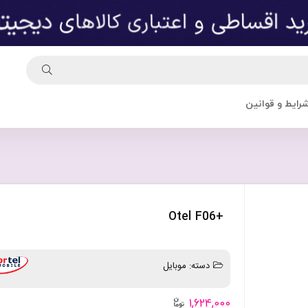
رایط و قوانین
+Otel F06
دسته:
موبایل
1,624,000