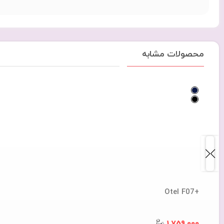
محصولات مشابه
+Otel F07
1,759,000