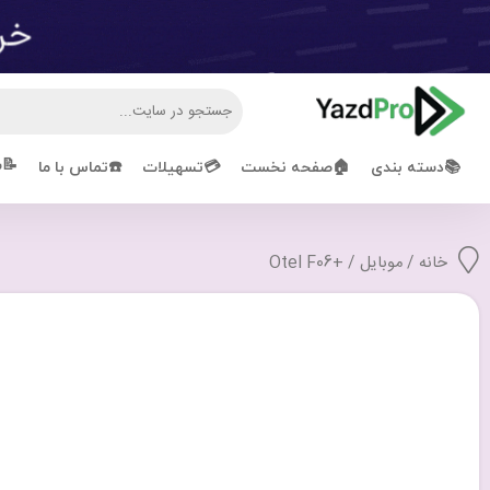
📝ش
📚دسته بندی
🏠صفحه نخست
💳تسهیلات
☎️تماس با ما
خانه
/
موبایل
/ +Otel F06