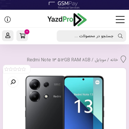
رفتن
به
نوشته‌ها
0
جستجو در محصولات ...
خانه
/
موبایل
/ Redmi Note 13 512GB RAM 8GB
0
out
of
5