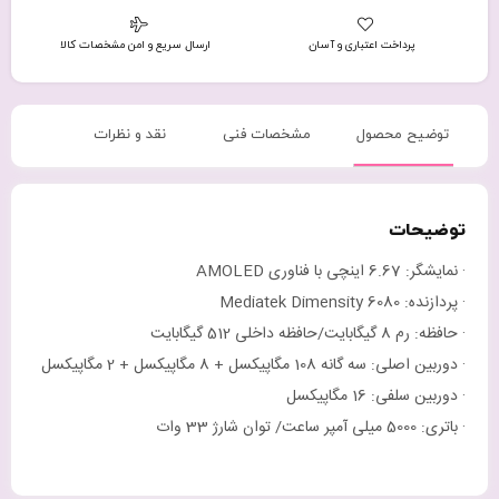
پرداخت اعتباری و آسان
ارسال سریع و امن مشخصات کالا
توضیح محصول
مشخصات فنی
نقد و نظرات
توضیحات
· نمایشگر: 6.67 اینچی با فناوری AMOLED
· پردازنده: Mediatek Dimensity 6080
· حافظه: رم 8 گیگابایت/حافظه داخلی 512 گیگابایت
· دوربین اصلی: سه گانه 108 مگاپیکسل + 8 مگاپیکسل + 2 مگاپیکسل
· دوربین سلفی: 16 مگاپیکسل
· باتری: 5000 میلی آمپر ساعت/ توان شارژ 33 وات