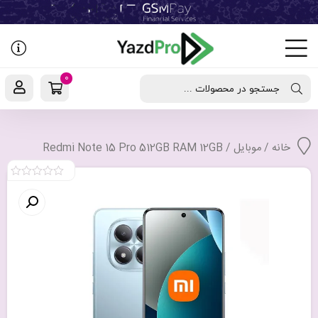
رفتن
به
نوشته‌ها
0
جستجو در محصولات ...
خانه
/
موبایل
/ Redmi Note 15 Pro 512GB RAM 12GB
0
out
of
5