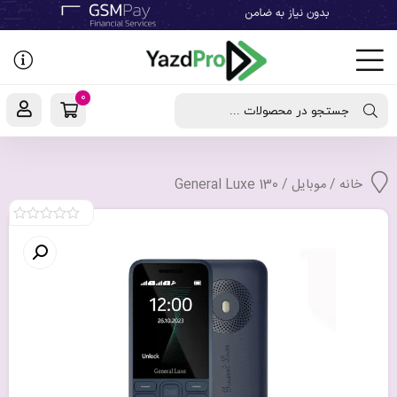
رفتن
به
نوشته‌ها
0
جستجو در محصولات ...
خانه
/
موبایل
/ General Luxe 130
0
out
of
5