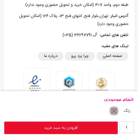
طبقه دوم، واحد 307 (امکان خرید و تحویل حضوری وجود ندارد)
تهران،بلوار فتح, انتهای فتح 13، پلاک 126 (امکان تحویل
آدرس انبار:
حضوری وجود دارد)
36297791 (035)
تلفن های تماس:
لینک های مفید:
صفحه اصلی
چرا یزد پرو
درباره ما
اتمام موجودی
رنگ
تمام حقوق مادی و معنوی این سایت متعلق به یزد پرو می‌باشد.
General
افزودن به سبد خرید
طراحی سایت - گروه نرم افزاری چابک
Luxe